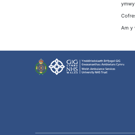
ymwyb
Cofre
Am y 