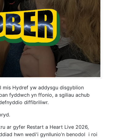
l mis Hydref yw addysgu disgyblion
an fyddwch yn ffonio, a sgiliau achub
nyddio diffibriliwr.
bryd.
ru ar gyfer Restart a Heart Live 2026,
diad hwn wedi'i gynllunio’n benodol i roi