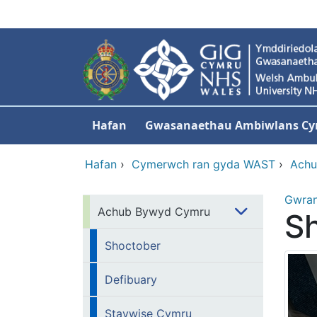
Neidio i'r prif gynnwy
Hafan
Gwasanaethau Ambiwlans C
Hafan
›
Cymerwch ran gyda WAST
›
Achu
Gwra
Achub Bywyd Cymru
S
Shoctober
Defibuary
Staywise Cymru