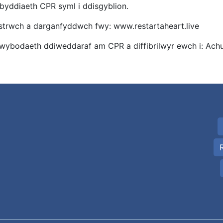
yddiaeth CPR syml i ddisgyblion.
strwch a darganfyddwch fwy: www.restartaheart.live
wybodaeth ddiweddaraf am CPR a diffibrilwyr ewch i: Ac