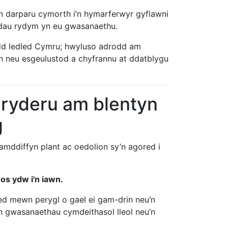
n darparu cymorth i’n hymarferwyr gyflawni
edau rydym yn eu gwasanaethu.
dd ledled Cymru; hwyluso adrodd am
th neu esgeulustod a chyfrannu at ddatblygu
pryderu am blentyn
g
amddiffyn plant ac oedolion sy’n agored i
os ydw i'n iawn.
d mewn perygl o gael ei gam-drin neu’n
h gwasanaethau cymdeithasol lleol neu’n