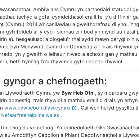
wasanaethau Ambiwlans Cymru yn bartneriaid statudol gy
taethau iechyd a gofal cymdeithasol eraill fel y’u diffinn
nt (Cymru) 2014 a’r canllawiau a gweithdrefnau dilynol. Yn
 gyfrifoldeb ar y cyd i sicrhau ein bod yn mynd ati i atal 
rin a’u hesgeuluso; a diogelu'r rhai sydd mewn perygl o ni
 yn erbyn Menywod, Cam-drin Domestig a Thrais Rhywiol y
hredol yn y gwaith o leihau’r niwed a achosir gan y mathau
ru, beth bynnag fo’u rhyw neu gyfeiriadedd rhywiol.
 gyngor a chefnogaeth:
n Llywodraeth Cymru yw
Byw Heb Ofn
, sy’n darparu gwyb
rin domestig, trais rhywiol a mathau eraill o drais yn er
yn
www.bywhebofn.llyw.cymru
. Gallwch hefyd gysylltu 
ivefearfreehelpline.wales
.
 Tîm Diogelu yn cefnogi Ymddiriedolaeth GIG Gwasanaetha
awiau Amddiffyn Oedolion a Phlant Deddfwriaethol a Llywod