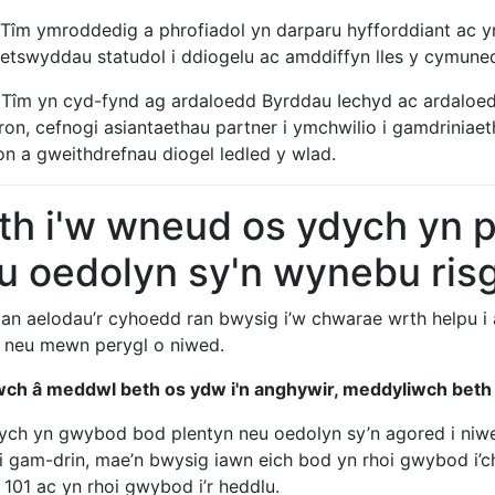
 Tîm ymroddedig a phrofiadol yn darparu hyfforddiant ac y
letswyddau statudol i ddiogelu ac amddiffyn lles y cymun
 Tîm yn cyd-fynd ag ardaloedd Byrddau Iechyd ac ardaloe
ron, cefnogi asiantaethau partner i ymchwilio i gamdriniae
on a gweithdrefnau diogel ledled y wlad.
th i'w wneud os ydych yn 
u oedolyn sy'n wynebu ris
an aelodau’r cyhoedd ran bwysig i’w chwarae wrth helpu i 
 neu mewn perygl o niwed.
wch â meddwl beth os ydw i'n anghywir, meddyliwch beth 
ych yn gwybod bod plentyn neu oedolyn sy’n agored i niwe
ei gam-drin, mae’n bwysig iawn eich bod yn rhoi gwybod i’c
 101 ac yn rhoi gwybod i’r heddlu.