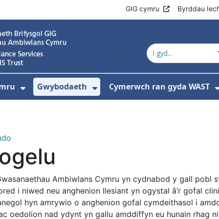
GIG cymru
Byrddau Iec
ymru
Gwybodaeth
Cymerwch ran gyda WAST
Dangos isddewislen ar gyfer Gwasanae
Dangos isddewislen ar 
ndo
ogelu
wasanaethau Ambiwlans Cymru yn cydnabod y gall pobl sy’
red i niwed neu anghenion llesiant yn ogystal â’r gofal cli
negol hyn amrywio o anghenion gofal cymdeithasol i amddif
 ac oedolion nad ydynt yn gallu amddiffyn eu hunain rhag n