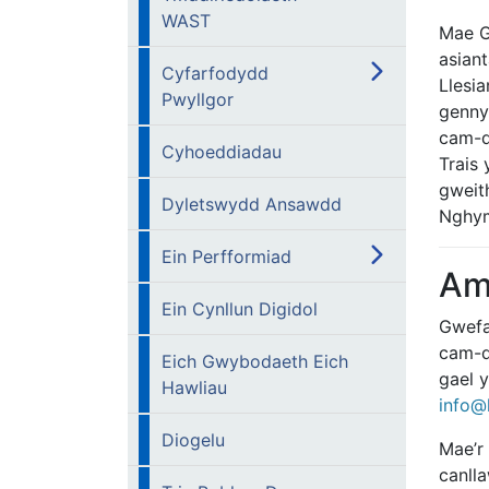
WAST
Mae G
asian
Cyfarfodydd
Llesia
Pwyllgor
gennym
cam-d
Cyhoeddiadau
Trais
gweit
Dyletswydd Ansawdd
Nghym
Ein Perfformiad
Am
Ein Cynllun Digidol
Gwefa
cam-d
Eich Gwybodaeth Eich
gael 
Hawliau
info@l
Diogelu
Mae’r
canll