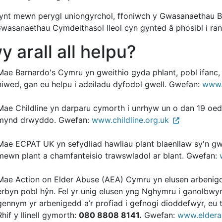
ynt mewn perygl uniongyrchol, ffoniwch y Gwasanaethau B
Gwasanaethau Cymdeithasol lleol cyn gynted â phosibl i ran
y arall all helpu?
Mae Barnardo's Cymru yn gweithio gyda phlant, pobl ifanc
niwed, gan eu helpu i adeiladu dyfodol gwell. Gwefan:
www.
Mae Childline yn darparu cymorth i unrhyw un o dan 19 oe
mynd drwyddo. Gwefan:
www.childline.org.uk
Mae ECPAT UK yn sefydliad hawliau plant blaenllaw sy'n gw
mewn plant a chamfanteisio trawswladol ar blant. Gwefan:
Mae Action on Elder Abuse (AEA) Cymru yn elusen arbenig
erbyn pobl hŷn. Fel yr unig elusen yng Nghymru i ganolbwy
gennym yr arbenigedd a’r profiad i gefnogi dioddefwyr, eu t
Rhif y llinell gymorth:
080 8808 8141.
Gwefan:
www.eldera