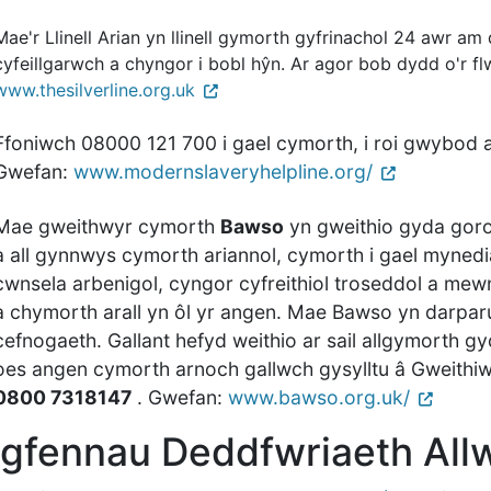
Mae'r Llinell Arian yn llinell gymorth gyfrinachol 24 awr a
cyfeillgarwch a chyngor i bobl hŷn. Ar agor bob dydd o'r f
www.thesilverline.org.uk
Ffoniwch 08000 121 700 i gael cymorth, i roi gwybod
Gwefan:
www.modernslaveryhelpline.org/
Mae gweithwyr cymorth
Bawso
yn gweithio gyda goro
a all gynnwys cymorth ariannol, cymorth i gael mynedi
cwnsela arbenigol, cyngor cyfreithiol troseddol a me
a chymorth arall yn ôl yr angen. Mae Bawso yn darparu 
cefnogaeth. Gallant hefyd weithio ar sail allgymorth gy
oes angen cymorth arnoch gallwch gysylltu â Gweithi
0800 7318147
. Gwefan:
www.bawso.org.uk/
gfennau Deddfwriaeth All