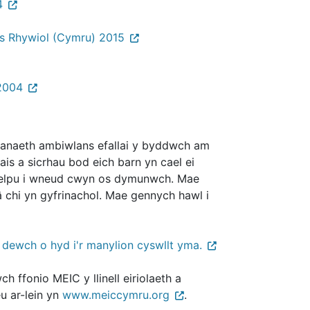
4
s Rhywiol (Cymru) 2015
 2004
asanaeth ambiwlans efallai y byddwch am
lais a sicrhau bod eich barn yn cael ei
 helpu i wneud cwyn os dymunwch. Mae
â chi yn gyfrinachol. Mae gennych hawl i
,
dewch o hyd i'r manylion cyswllt yma.
ffonio MEIC y llinell eiriolaeth a
u ar-lein yn
www.meiccymru.org
.