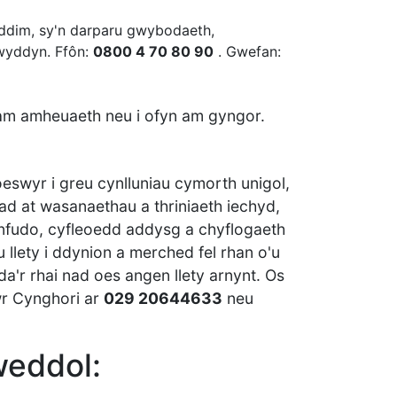
m ddim, sy'n darparu gwybodaeth,
lwyddyn. Ffôn:
0800 4 70 80 90
. Gwefan:
 am amheuaeth neu i ofyn am gyngor.
eswyr i greu cynlluniau cymorth unigol,
ad at wasanaethau a thriniaeth iechyd,
wnfudo, cyfleoedd addysg a chyflogaeth
llety i ddynion a merched fel rhan o'u
da'r rhai nad oes angen llety arnynt. Os
wr Cynghori ar
029 20644633
neu
weddol: