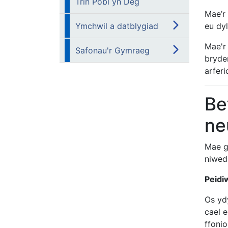
Trin Pobl yn Deg
Mae’r
Ymchwil a datblygiad
eu dy
Mae'r
Safonau'r Gymraeg
bryde
arferi
Be
ne
Mae g
niwed
Peidi
Os yd
cael 
ffonio