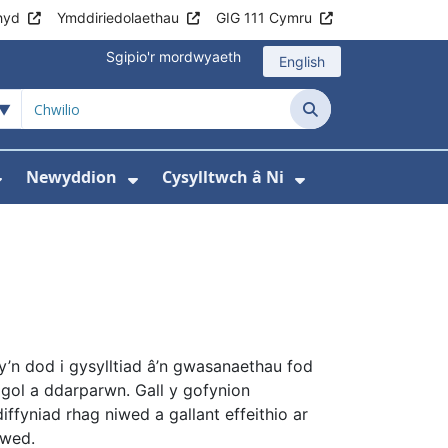
hyd
Ymddiriedolaethau
GIG 111 Cymru
Sgipio'r mordwyaeth
English
Chwilio
Newyddion
Cysylltwch â Ni
thau Ambiwlans Cymru
gyfer Gwybodaeth
Dangos isddewislen ar gyfer Cymerwch ran 
Dangos isddewislen ar gyfer 
Dangos isddewi
n dod i gysylltiad â’n gwasanaethau fod
nigol a ddarparwn. Gall y gofynion
fyniad rhag niwed a gallant effeithio ar
iwed.