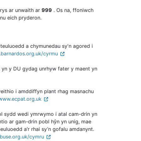
rys ar unwaith ar
999
. Os na, ffoniwch
nu eich pryderon.
, teuluoedd a chymunedau sy'n agored i
barnardos.org.uk/cyrmu
d yn y DU gydag unrhyw fater y maent yn
eithio i amddiffyn plant rhag masnachu
www.ecpat.org.uk
ol sydd wedi ymrwymo i atal cam-drin yn
ntio ar gam-drin pobl hŷn yn unig, mae
euluoedd a’r rhai sy’n gofalu amdanynt.
buse.org.uk/cymru