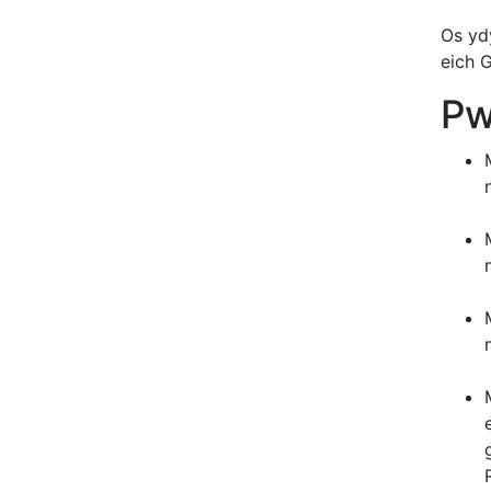
Os yd
eich 
Pw