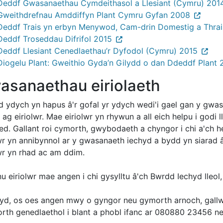
Deddf Gwasanaethau Cymdeithasol a Llesiant (Cymru) 201
Gweithdrefnau Amddiffyn Plant Cymru Gyfan 2008
Deddf Trais yn erbyn Menywod, Cam-drin Domestig a Thrai
Deddf Troseddau Difrifol 2015
Deddf Llesiant Cenedlaethau’r Dyfodol (Cymru) 2015
Diogelu Plant: Gweithio Gyda’n Gilydd o dan Ddeddf Plant
asanaethau eiriolaeth
d ydych yn hapus â'r gofal yr ydych wedi'i gael gan y gw
 ag eiriolwr. Mae eiriolwr yn rhywun a all eich helpu i godi l
ed. Gallant roi cymorth, gwybodaeth a chyngor i chi a'ch
lwr yn annibynnol ar y gwasanaeth iechyd a bydd yn siarad 
lwr yn rhad ac am ddim.
nu eiriolwr mae angen i chi gysylltu â'ch Bwrdd Iechyd lleol
fyd, os oes angen mwy o gyngor neu gymorth arnoch, gallwch 
rth genedlaethol i blant a phobl ifanc ar 080880 23456 ne