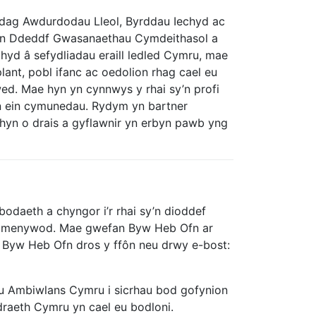
dag Awdurdodau Lleol, Byrddau Iechyd ac
ir gan Ddeddf Gwasanaethau Cymdeithasol a
ghyd â sefydliadau eraill ledled Cymru, mae
plant, pobl ifanc ac oedolion rhag cael eu
wed. Mae hyn yn cynnwys y rhai sy’n profi
n ein cymunedau. Rydym yn bartner
 hyn o drais a gyflawnir yn erbyn pawb yng
odaeth a chyngor i’r rhai sy’n dioddef
byn menywod. Mae gwefan Byw Heb Ofn ar
â Byw Heb Ofn dros y ffôn neu drwy e-bost:
u Ambiwlans Cymru i sicrhau bod gofynion
raeth Cymru yn cael eu bodloni.