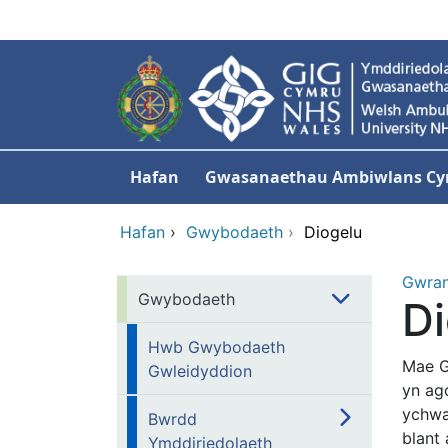
Neidio i'r prif gynnwy
Hafan
Gwasanaethau Ambiwlans C
Hafan
›
Gwybodaeth
›
Diogelu
Gwra
Gwybodaeth
Di
Hwb Gwybodaeth
Mae G
Gwleidyddion
yn ago
ychwa
Bwrdd
blant
Ymddiriedolaeth