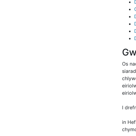
Gw
Os na
siarad
chlyw
eirio
eirio
I dref
in He
chymo