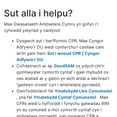
Sut alla i helpu?
Mae Gwasanaeth Ambiwlans Cymru yn gofyn i'r
cyhoedd ystyried y canlynol:
Dysgwch sut i berfformio CPR. Mae Cyngor
Adfywio'r DU wedi cynhyrchu'r canllaw cam
wrth gam hwn:
Sut i wneud CPR | Cyngor
Adfywio'r DU
Cofrestrwch ar ap
GoodSAM
os ydych chi'n
gymhwyster cymorth cyntaf i gael rhybudd os
oes ataliad ar y galon yn eich ardal a dechrau'r
'gadwyn oroesi' cyn i ambiwlans gyrraedd.
Gwirfoddolwch fel
Ymatebydd Lles Cymunedol
, yna fel
Ymatebydd Cyntaf Cymunedol
. Mae
CFRs wedi'u hyfforddi i fynychu galwadau 999
yn eu cymuned a rhoi cymorth cyntaf cyn i
ambiwlans gyrraedd, gan gynnwys CPR a