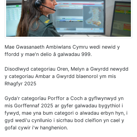
Mae Gwasanaeth Ambiwlans Cymru wedi newid y
ffordd y mae'n delio â galwadau 999.
Disodlwyd categoriau Oren, Melyn a Gwyrdd newydd
y categoriau Ambar a Gwyrdd blaenorol ym mis
Rhagfyr 2025
Gyda'r categorïau Porffor a Coch a gyflwynwyd yn
mis Gorffennaf 2025 ar gyfer galwadau bygythiol i
fywyd, mae yna bum categori o alwadau erbyn hyn, i
gyd wedi'u cynllunio i sicrhau bod cleifion yn cael y
gofal cywir i'w hanghenion.