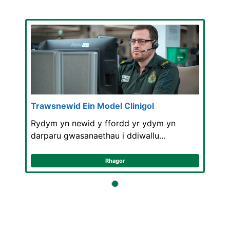
Trawsnewid Ein Model Clinigol
Rydym yn newid y ffordd yr ydym yn
darparu gwasanaethau i ddiwallu…
Rhagor