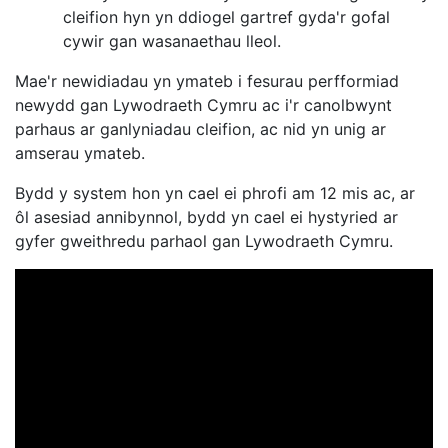
cleifion hyn yn ddiogel gartref gyda'r gofal
cywir gan wasanaethau lleol.
Mae'r newidiadau yn ymateb i fesurau perfformiad
newydd gan Lywodraeth Cymru ac i'r canolbwynt
parhaus ar ganlyniadau cleifion, ac nid yn unig ar
amserau ymateb.
Bydd y system hon yn cael ei phrofi am 12 mis ac, ar
ôl asesiad annibynnol, bydd yn cael ei hystyried ar
gyfer gweithredu parhaol gan Lywodraeth Cymru.