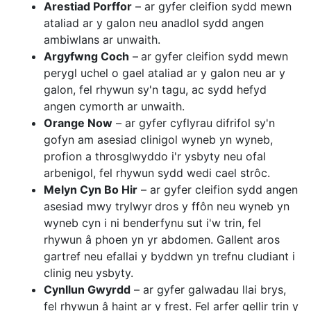
Arestiad Porffor
– ar gyfer cleifion sydd mewn
ataliad ar y galon neu anadlol sydd angen
ambiwlans
ar unwaith.
Argyfwng Coch
–
ar gyfer cleifion sydd mewn
perygl uchel o gael ataliad ar y galon neu ar y
galon, fel rhywun sy'n tagu, ac sydd hefyd
angen cymorth ar unwaith.
Orange Now
– ar gyfer cyflyrau difrifol sy'n
gofyn am asesiad clinigol wyneb yn wyneb,
profion a throsglwyddo i'r ysbyty neu ofal
arbenigol, fel rhywun sydd wedi cael strôc.
Melyn Cyn Bo Hir
– ar gyfer cleifion sydd angen
asesiad mwy trylwyr
dros y ffôn neu wyneb yn
wyneb cyn i ni benderfynu sut i'w trin, fel
rhywun â phoen yn yr abdomen. Gallent aros
gartref neu efallai y byddwn yn trefnu cludiant i
clinig
neu
ysbyty.
Cynllun Gwyrdd
– ar gyfer galwadau llai brys,
fel rhywun â haint ar y frest. Fel arfer gellir trin y