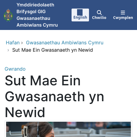
Neidio i'r prif gynnwy
Ymddiriedolaeth
Brifysgol GIG
English
Chwilio
Cwymplen
Gwasanaethau
Ambiwlans Cymru
Hafan
›
Gwasanaethau Ambiwlans Cymru
›
Sut Mae Ein Gwasanaeth yn Newid
Gwrando
Sut Mae Ein
Gwasanaeth yn
Newid