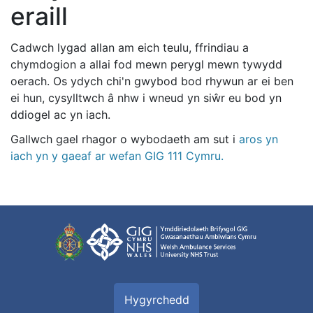
eraill
Cadwch lygad allan am eich teulu, ffrindiau a
chymdogion a allai fod mewn perygl mewn tywydd
oerach. Os ydych chi'n gwybod bod rhywun ar ei ben
ei hun, cysylltwch â nhw i wneud yn siŵr eu bod yn
ddiogel ac yn iach.
Gallwch gael rhagor o wybodaeth am sut i
aros yn
iach yn y gaeaf ar wefan GIG 111 Cymru.
Hygyrchedd