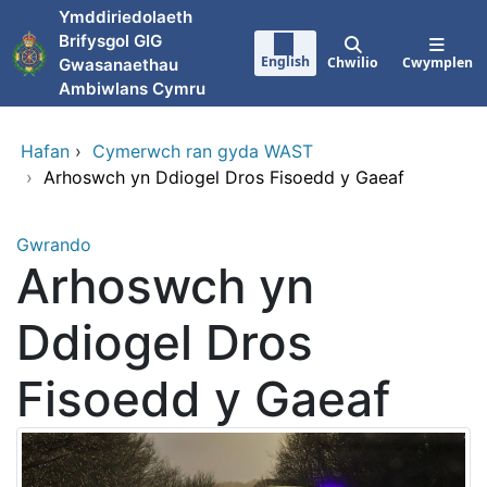
Neidio i'r prif gynnwy
Ymddiriedolaeth
Brifysgol GIG
English
Chwilio
Cwymplen
Gwasanaethau
Ambiwlans Cymru
Hafan
›
Cymerwch ran gyda WAST
›
Arhoswch yn Ddiogel Dros Fisoedd y Gaeaf
Gwrando
Arhoswch yn
Ddiogel Dros
Fisoedd y Gaeaf