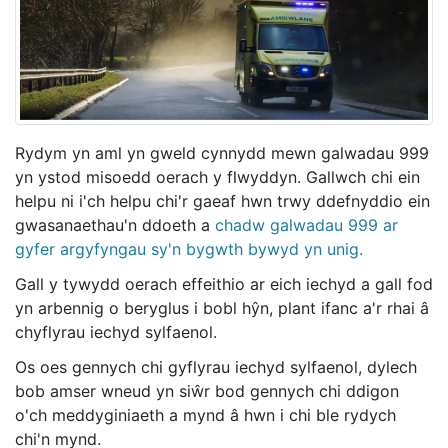
Rydym yn aml yn gweld cynnydd mewn galwadau 999
yn ystod misoedd oerach y flwyddyn. Gallwch chi ein
helpu ni i'ch helpu chi'r gaeaf hwn trwy ddefnyddio ein
gwasanaethau'n ddoeth a
chadw galwadau 999 ar
gyfer argyfyngau sy'n bygwth bywyd yn unig.
Gall y tywydd oerach effeithio ar eich iechyd a gall fod
yn arbennig o beryglus i bobl hŷn, plant ifanc a'r rhai â
chyflyrau iechyd sylfaenol.
Os oes gennych chi gyflyrau iechyd sylfaenol, dylech
bob amser wneud yn siŵr bod gennych chi ddigon
o'ch meddyginiaeth a mynd â hwn i chi ble rydych
chi'n mynd.