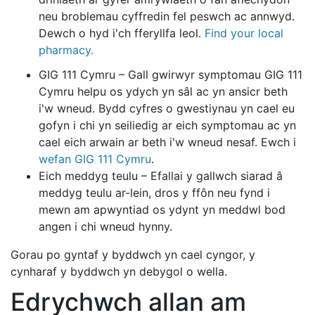
neu broblemau cyffredin fel peswch ac annwyd.
Dewch o hyd i'ch fferyllfa leol.
Find your local
pharmacy.
GIG 111 Cymru – Gall gwirwyr symptomau GIG 111
Cymru helpu os ydych yn sâl ac yn ansicr beth
i'w wneud. Bydd cyfres o gwestiynau yn cael eu
gofyn i chi yn seiliedig ar eich symptomau ac yn
cael eich arwain ar beth i'w wneud nesaf. Ewch i
wefan GIG 111 Cymru
.
Eich meddyg teulu – Efallai y gallwch siarad â
meddyg teulu ar-lein, dros y ffôn neu fynd i
mewn am apwyntiad os ydynt yn meddwl bod
angen i chi wneud hynny.
Gorau po gyntaf y byddwch yn cael cyngor, y
cynharaf y byddwch yn debygol o wella.
Edrychwch allan am