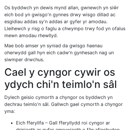
Os byddwch yn dewis mynd allan, gwnewch yn siŵr
eich bod yn gwisgo'n gynnes drwy wisgo dillad ac
esgidiau addas sy'n addas ar gyfer yr amodau.
Lleihewch y risg o faglu a chwympo trwy fod yn ofalus
mewn amodau rhewllyd.
Mae bob amser yn syniad da gwisgo haenau
oherwydd gall hyn eich cadw'n gynhesach nag un
siwmper drwchus.
Cael y cyngor cywir os
ydych chi'n teimlo'n sâl
Dylech geisio cymorth a chyngor os byddwch yn
dechrau teimlo'n sâl. Gallwch gael cymorth a chyngor
yma:
Eich fferyllfa – Gall fferyllydd roi cyngor ar
driniaeth ar gyfer amrywiaeth o fân afiechydon