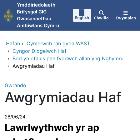
Neidio i'r prif gynnwy
Ymddiriedolaeth
Brifysgol GIG
English
Chwilio
Cwymplen
Gwasanaethau
Ambiwlans Cymru
Hafan
›
Cymerwch ran gyda WAST
›
Cyngor Diogelwch Haf
›
Bod yn ofalus pan fyddwch allan yng Nghymru
›
Awgrymiadau Haf
Gwrando
Awgrymiadau Haf
28/06/24
Lawrlwythwch yr ap