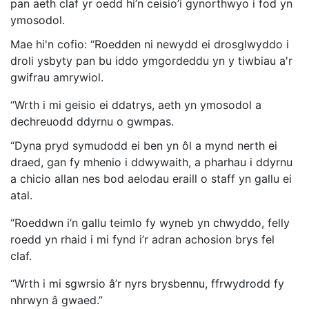
pan aeth claf yr oedd hi’n ceisio’i gynorthwyo i fod yn
ymosodol.
Mae hi'n cofio: “Roedden ni newydd ei drosglwyddo i
droli ysbyty pan bu iddo ymgordeddu yn y tiwbiau a'r
gwifrau amrywiol.
“Wrth i mi geisio ei ddatrys, aeth yn ymosodol a
dechreuodd ddyrnu o gwmpas.
“Dyna pryd symudodd ei ben yn ôl a mynd nerth ei
draed, gan fy mhenio i ddwywaith, a pharhau i ddyrnu
a chicio allan nes bod aelodau eraill o staff yn gallu ei
atal.
“Roeddwn i’n gallu teimlo fy wyneb yn chwyddo, felly
roedd yn rhaid i mi fynd i’r adran achosion brys fel
claf.
“Wrth i mi sgwrsio â’r nyrs brysbennu, ffrwydrodd fy
nhrwyn â gwaed.”