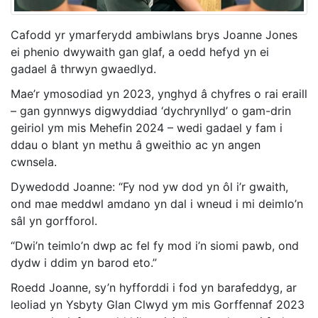
Cafodd yr ymarferydd ambiwlans brys Joanne Jones
ei phenio dwywaith gan glaf, a oedd hefyd yn ei
gadael â thrwyn gwaedlyd.
Mae’r ymosodiad yn 2023, ynghyd â chyfres o rai eraill
– gan gynnwys digwyddiad ‘dychrynllyd’ o gam-drin
geiriol ym mis Mehefin 2024 – wedi gadael y fam i
ddau o blant yn methu â gweithio ac yn angen
cwnsela.
Dywedodd Joanne: “Fy nod yw dod yn ôl i’r gwaith,
ond mae meddwl amdano yn dal i wneud i mi deimlo’n
sâl yn gorfforol.
“Dwi’n teimlo’n dwp ac fel fy mod i’n siomi pawb, ond
dydw i ddim yn barod eto.”
Roedd Joanne, sy’n hyfforddi i fod yn barafeddyg, ar
leoliad yn Ysbyty Glan Clwyd ym mis Gorffennaf 2023