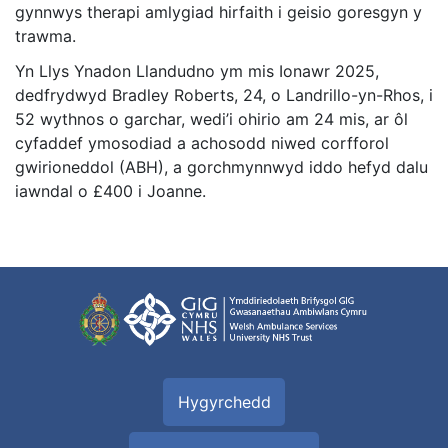
gynnwys therapi amlygiad hirfaith i geisio goresgyn y
trawma.
Yn Llys Ynadon Llandudno ym mis Ionawr 2025,
dedfrydwyd Bradley Roberts, 24, o Landrillo-yn-Rhos, i
52 wythnos o garchar, wedi’i ohirio am 24 mis, ar ôl
cyfaddef ymosodiad a achosodd niwed corfforol
gwirioneddol (ABH), a gorchmynnwyd iddo hefyd dalu
iawndal o £400 i Joanne.
Hygyrchedd