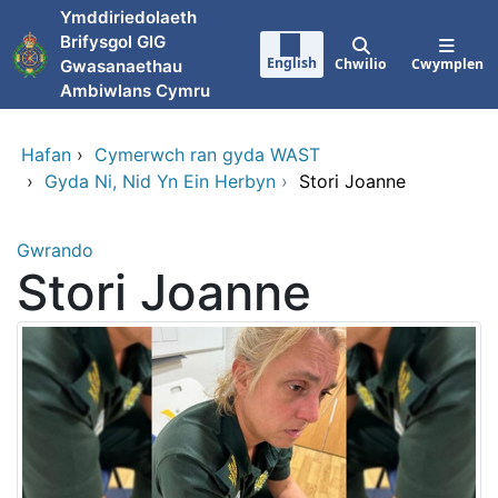
Neidio i'r prif gynnwy
Ymddiriedolaeth
Brifysgol GIG
English
Chwilio
Cwymplen
Gwasanaethau
Ambiwlans Cymru
Hafan
›
Cymerwch ran gyda WAST
›
Gyda Ni, Nid Yn Ein Herbyn
›
Stori Joanne
Gwrando
Stori Joanne