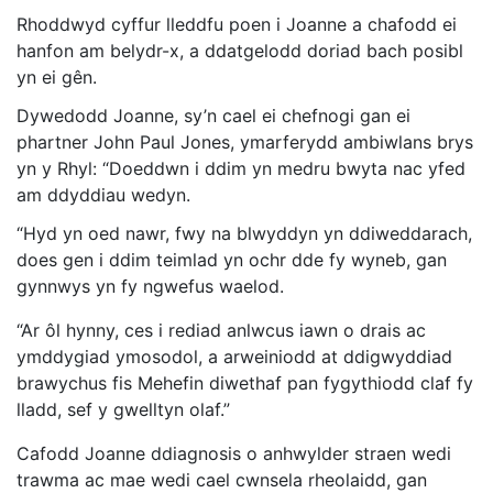
Rhoddwyd cyffur lleddfu poen i Joanne a chafodd ei
hanfon am belydr-x, a ddatgelodd doriad bach posibl
yn ei gên.
Dywedodd Joanne, sy’n cael ei chefnogi gan ei
phartner John Paul Jones, ymarferydd ambiwlans brys
yn y Rhyl: “Doeddwn i ddim yn medru bwyta nac yfed
am ddyddiau wedyn.
“Hyd yn oed nawr, fwy na blwyddyn yn ddiweddarach,
does gen i ddim teimlad yn ochr dde fy wyneb, gan
gynnwys yn fy ngwefus waelod.
“Ar ôl hynny, ces i rediad anlwcus iawn o drais ac
ymddygiad ymosodol, a arweiniodd at ddigwyddiad
brawychus fis Mehefin diwethaf pan fygythiodd claf fy
lladd, sef y gwelltyn olaf.”
Cafodd Joanne ddiagnosis o anhwylder straen wedi
trawma ac mae wedi cael cwnsela rheolaidd, gan